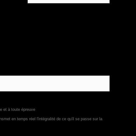
e et à toute épreuve
smet en temps réel l'intégralité de ce qu'il se passe sur la