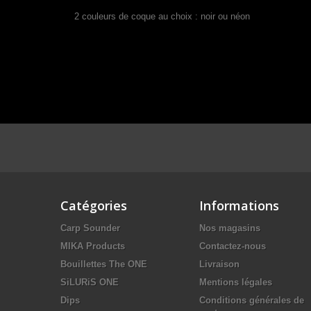
2 couleurs de coque au choix : noir ou néon
Catégories
Informations
Carp Sounder
Nos magasins
MIKA Products
Contactez-nous
Bouillettes The ONE
Livraison
SiLURiS ONE
Mentions légales
Dips
Conditions générales de