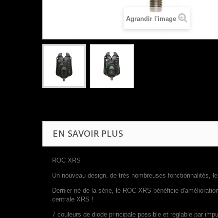
Agrandir l'image
EN SAVOIR PLUS
ROC XRS
Un nouveau design, de très nombreuses fonctionnalités, le
Dernier né de la série, le ROC XRS bénéficie d'amélioration
centrale XRS !
7 couleurs de diode principale possible et réglable par impu