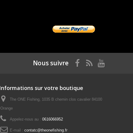
Nous suivre
Informations sur votre boutique
The ONE Fishing, 1035 B chemin clos cavalier 84100
Orange
Appelez-nous au :
0616066952
E-mail :
contatc@theonefishing.fr