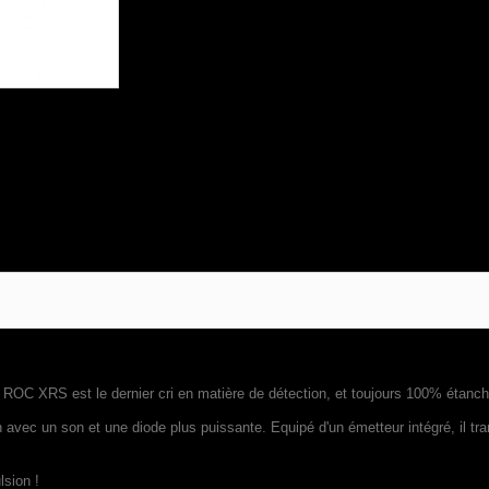
 ROC XRS est le dernier cri en matière de détection, et toujours 100% étanch
 avec un son et une diode plus puissante. Equipé d'un émetteur intégré, il tran
lsion !