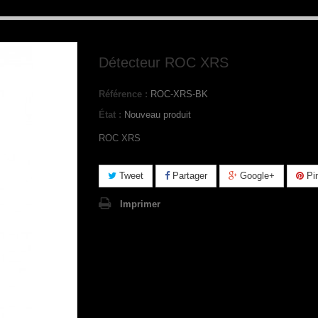
Détecteur ROC XRS
Référence :
ROC-XRS-BK
État :
Nouveau produit
ROC XRS
Tweet
Partager
Google+
Pin
Imprimer