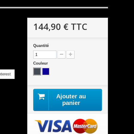
144,90 €
TTC
Quantité
Couleur
terest
Ajouter au
panier