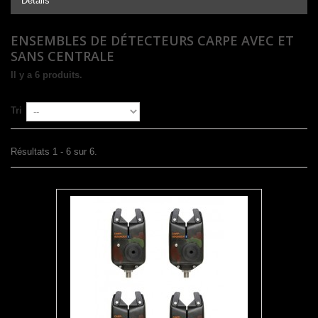
Détails
ENSEMBLES DE DÉTECTEURS CARPE AVEC ET
SANS CENTRALE
Il y a 6 produits.
Tri
Résultats 1 - 6 sur 6.