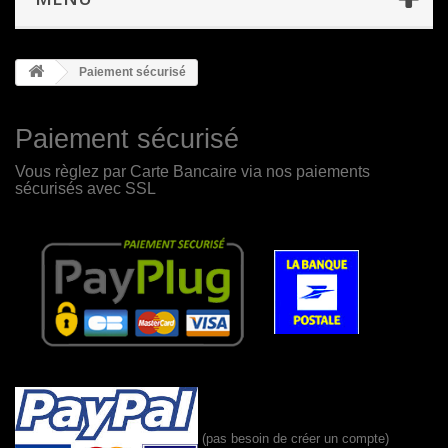
Paiement sécurisé
Paiement sécurisé
Vous règlez par Carte Bancaire via nos paiements
sécurisés avec SSL
(pas besoin de créer un compte)