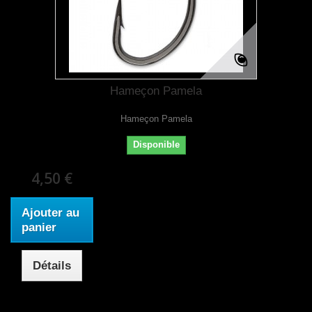
Hameçon Pamela
Hameçon Pamela
Disponible
4,50 €
Ajouter au
panier
Détails