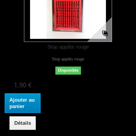
Stop appâts rouge
Stop appâts rouge
Disponible
1,90 €
Ajouter au
panier
Détails