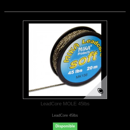
LeadCore MOLE 45lbs
LeadCore 45lbs
Disponible