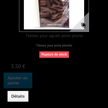
Tétines pour agrafe porte plomb
Tétines pour porte plombs
Rupture de stock
3,50 €
Ajouter au
panier
Détails