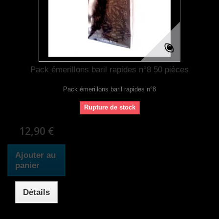
Pack émerillons baril rapides n°8 50 pièces
Pack émerillons baril rapides n°8
Rupture de stock
12,90 €
Ajouter au
panier
Détails