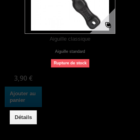
Aiguille classique
Aiguille standard
Rupture de stock
3,90 €
Ajouter au
panier
Détails