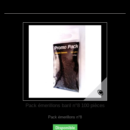
Pack émerillons baril n°8 100 pièces
Pack émerillons n°8
Disponible