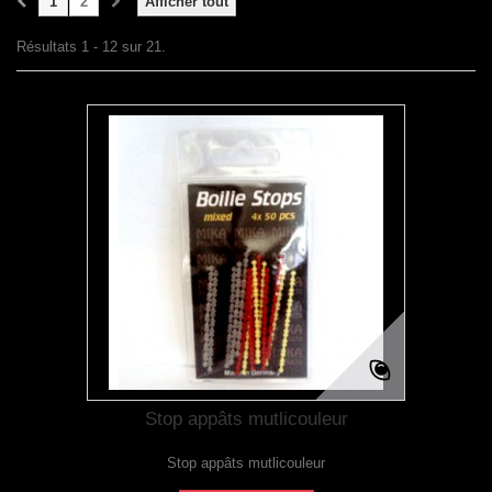
1
2
Afficher tout
Résultats 1 - 12 sur 21.
Stop appâts mutlicouleur
Stop appâts mutlicouleur